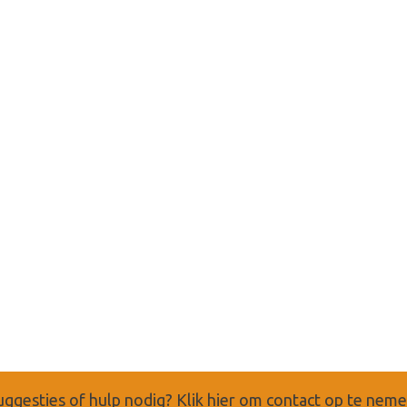
uggesties of hulp nodig?
Klik hier om contact op te nem