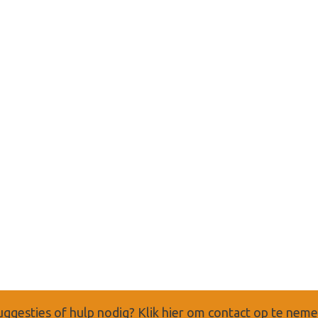
uggesties of hulp nodig?
Klik hier om contact op te nem