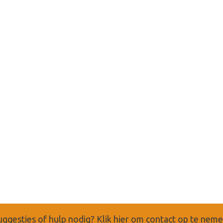
uggesties of hulp nodig?
Klik hier om contact op te nem