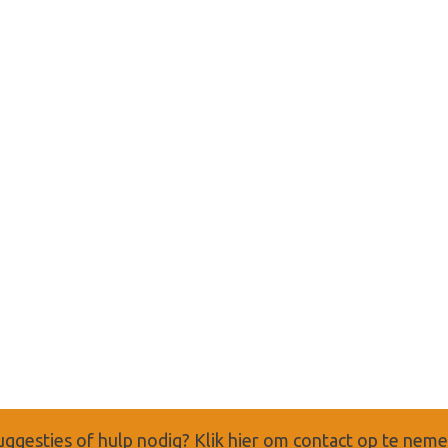
uggesties of hulp nodig?
Klik hier om contact op te nem