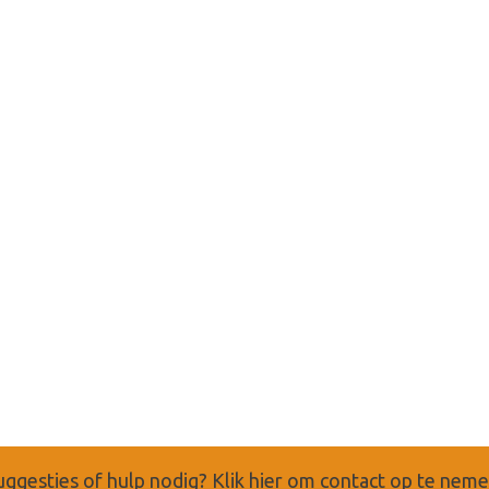
uggesties of hulp nodig?
Klik hier om contact op te nem