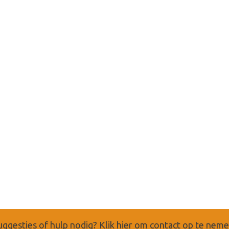
uggesties of hulp nodig?
Klik hier om contact op te nem