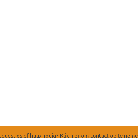
uggesties of hulp nodig?
Klik hier om contact op te nem