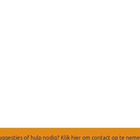
uggesties of hulp nodig?
Klik hier om contact op te nem