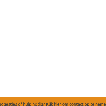
uggesties of hulp nodig?
Klik hier om contact op te nem