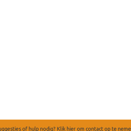
uggesties of hulp nodig?
Klik hier om contact op te nem