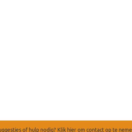
uggesties of hulp nodig?
Klik hier om contact op te nem