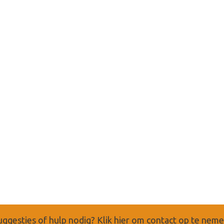
uggesties of hulp nodig?
Klik hier om contact op te nem