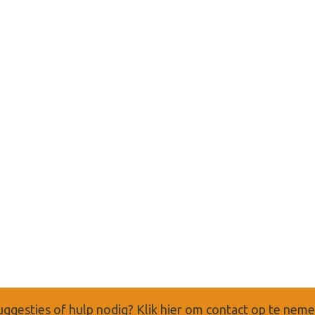
uggesties of hulp nodig?
Klik hier om contact op te nem