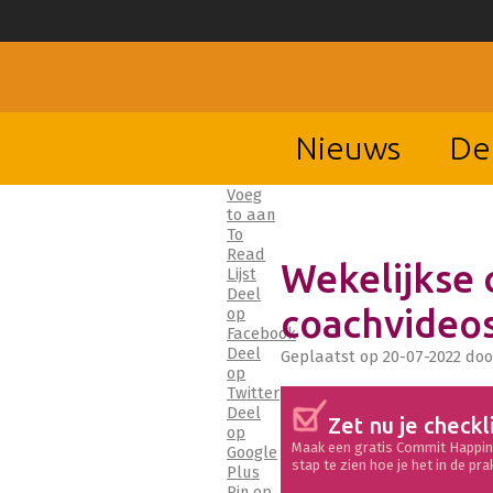
Nieuws
De
Voeg
to aan
To
Read
Wekelijkse 
Lijst
Deel
coachvideo
op
Facebook
Deel
Geplaatst op
20-07-2022
do
op
Twitter
Deel
Zet nu je checkl
op
Maak een gratis Commit Happin
Google
stap te zien hoe je het in de pra
Plus
Pin op