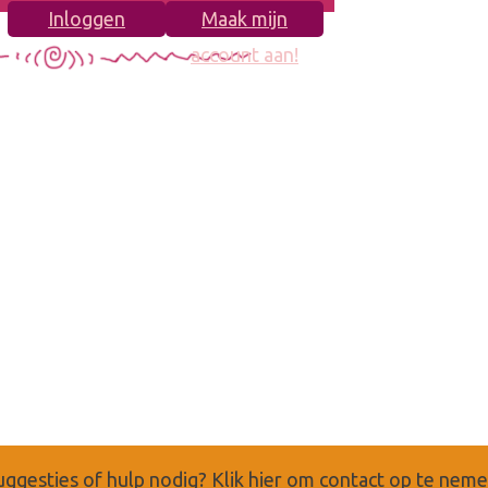
Inloggen
Maak mijn
account aan!
uggesties of hulp nodig?
Klik hier om contact op te nem