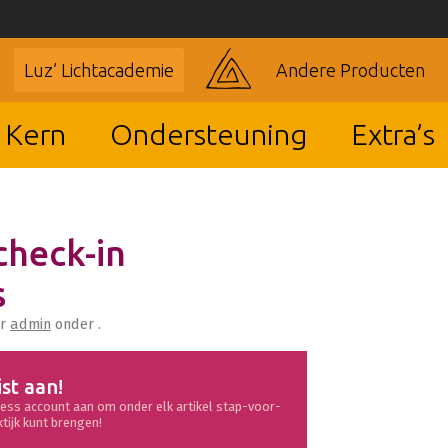
Luz’ Lichtacademie
Andere Producten
 Kern
Ondersteuning
Extra’s
check-in
s
or
admin
onder .
ist aan!
ess account aan om onder elk artikel stap-voor-
ktijk kunt brengen!