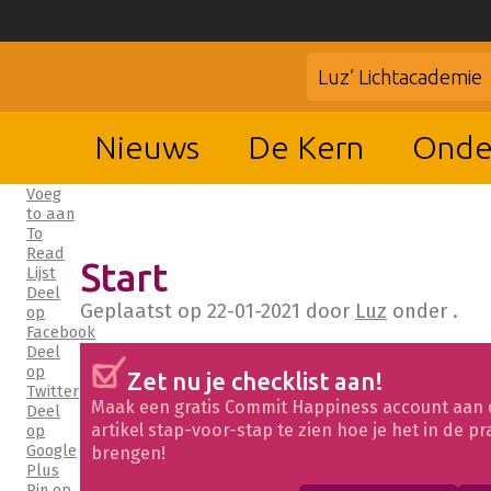
Luz’ Lichtacademie
Nieuws
De Kern
Onde
Voeg
to aan
To
Read
Start
Lijst
Deel
Geplaatst op
22-01-2021
door
Luz
onder .
op
Facebook
Deel
op
Zet nu je checklist aan!
Twitter
Maak een gratis Commit Happiness account aan 
Deel
artikel stap-voor-stap te zien hoe je het in de pr
op
Google
brengen!
Plus
Pin op