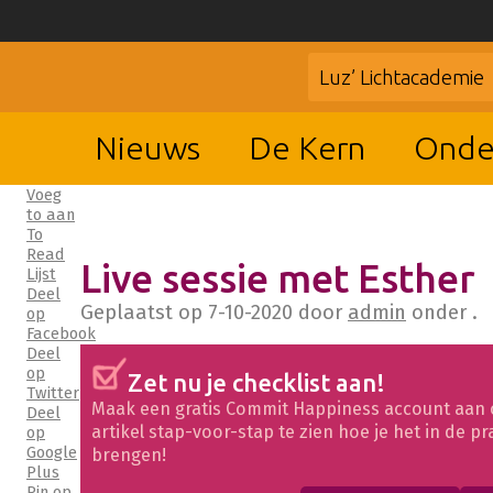
Luz’ Lichtacademie
Nieuws
De Kern
Onde
Voeg
to aan
To
Read
Live sessie met Esther
Lijst
Deel
Geplaatst op
7-10-2020
door
admin
onder .
op
Facebook
Deel
op
Zet nu je checklist aan!
Twitter
Maak een gratis Commit Happiness account aan 
Deel
artikel stap-voor-stap te zien hoe je het in de pr
op
Google
brengen!
Plus
Pin op