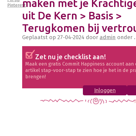
maken met je Krachtige
Pinterest
uit De Kern > Basis >
Terugkomen bij vertr
Geplaatst op
27-04-2024
door
admin
onder .
Zet nu je checklist aan!
Maak een gratis Commit Happiness account aan 
artikel stap-voor-stap te zien hoe je het in de pr
brengen!
Inloggen