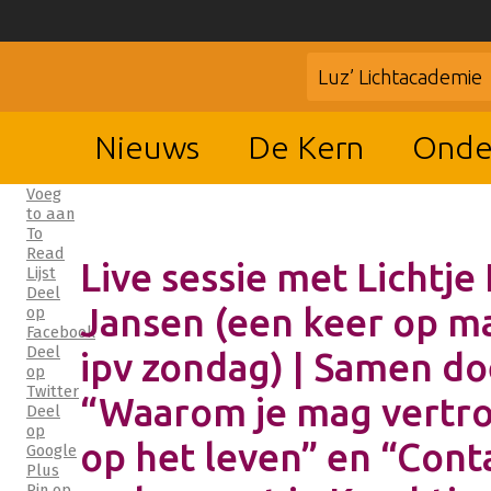
Luz’ Lichtacademie
Nieuws
De Kern
Onde
Voeg
to aan
To
Read
Live sessie met Lichtje 
Lijst
Deel
Jansen (een keer op 
op
Facebook
Deel
ipv zondag) | Samen d
op
Twitter
“Waarom je mag vertr
Deel
op
op het leven” en “Cont
Google
Plus
Pin op