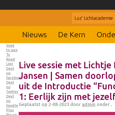
Luz’ Lichtacademie
Nieuws
De Kern
Onde
Voeg
to aan
To
Read
Live sessie met Lichtje 
Lijst
Deel
Jansen | Samen doorl
op
Facebook
Deel
uit de Introductie “Fu
op
Twitter
1: Eerlijk zijn met jezel
Deel
op
Geplaatst op
2-08-2023
door
admin
onder .
Google
Plus
Pin op