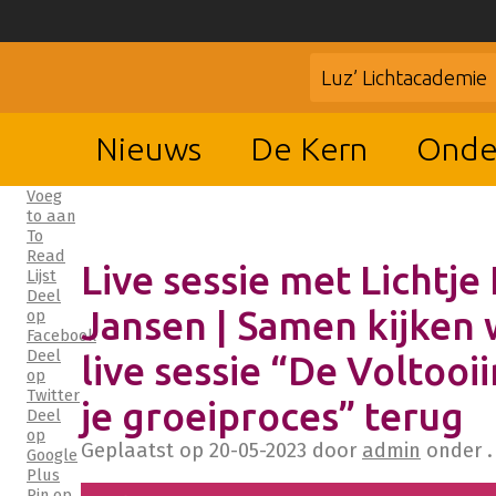
Luz’ Lichtacademie
Nieuws
De Kern
Onde
Voeg
to aan
To
Read
Live sessie met Lichtje 
Lijst
Deel
Jansen | Samen kijken 
op
Facebook
Deel
live sessie “De Voltooi
op
Twitter
je groeiproces” terug
Deel
op
Geplaatst op
20-05-2023
door
admin
onder .
Google
Plus
Pin op