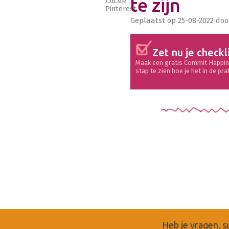
te zijn
Pinterest
Geplaatst op
25-08-2022
doo
Zet nu je checkl
Maak een gratis Commit Happin
stap te zien hoe je het in de pra
Heb je vragen, s