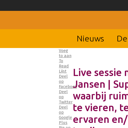
Nieuws
De
Voeg
to aan
To
Read
Live sessie 
Lijst
Deel
Jansen | Su
op
Facebook
Deel
waarbij ruim
op
Twitter
te vieren, t
Deel
op
ervaren en
Google
Plus
Pin op