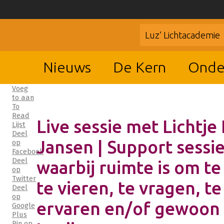
Luz’ Lichtacademie
Nieuws
De Kern
Onde
Voeg
to aan
To
Read
Live sessie met Lichtje 
Lijst
Deel
Jansen | Support sessie
op
Facebook
Deel
waarbij ruimte is om te
op
Twitter
te vieren, te vragen, te
Deel
op
ervaren en/of gewoon
Google
Plus
Pin op