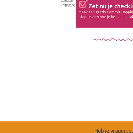
Pinterest
Zet nu je checkl
Maak een gratis Commit Happin
stap te zien hoe je het in de pra
Heb je vragen, s