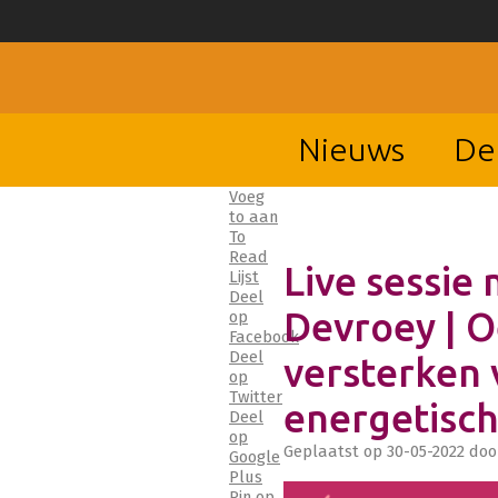
Nieuws
De
Voeg
to aan
To
Read
Live sessie 
Lijst
Deel
Devroey | 
op
Facebook
Deel
versterken 
op
Twitter
energetisch
Deel
op
Geplaatst op
30-05-2022
doo
Google
Plus
Pin op