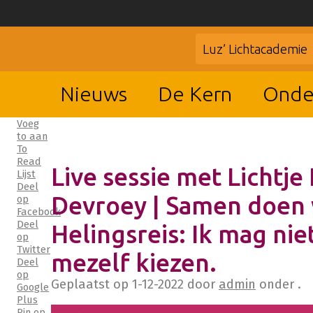
Luz’ Lichtacademie
Nieuws
De Kern
Onde
Voeg
to aan
To
Read
Live sessie met Lichtje I
Lijst
Deel
Devroey | Samen doen
op
Facebook
Deel
Helingsreis: Ik mag nie
op
Twitter
mezelf kiezen.
Deel
op
Geplaatst op
1-12-2022
door
admin
onder .
Google
Plus
Pin op