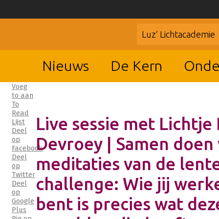
Luz’ Lichtacademie
Nieuws
De Kern
Onde
Voeg
to aan
To
Read
Live sessie met Lichtje I
Lijst
Deel
Devroey | Samen doen
op
Facebook
Deel
meditaties van de lente
op
Twitter
challenge: Wie jij werke
Deel
op
bent is precies wat dez
Google
Plus
Pin op