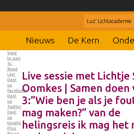
Luz’ Lichtacademie
Nieuws
De Kern
Onde
Voeg
to aan
To
Read
Live sessie met Lichtje
Lijst
Deel
Oomkes | Samen doen 
op
Facebook
Deel
3:”Wie ben je als je fo
op
Twitter
mag maken?” van de
Deel
op
helingsreis ik mag het 
Google
Plus
Pin op