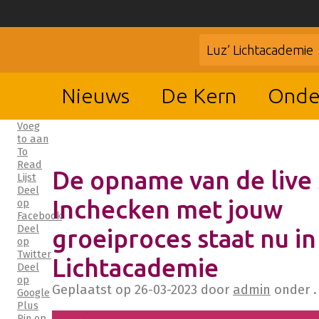
Luz’ Lichtacademie
Nieuws
De Kern
Onde
Voeg
to aan
To
Read
De opname van de live 
Lijst
Deel
Inchecken met jouw
op
Facebook
Deel
groeiproces staat nu in
op
Twitter
Lichtacademie
Deel
op
Geplaatst op
26-03-2023
door
admin
onder .
Google
Plus
Pin op