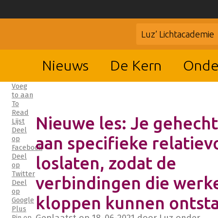
Luz’ Lichtacademie
Nieuws
De Kern
Onde
Voeg
to aan
To
Read
Nieuwe les: Je gehech
Lijst
Deel
aan specifieke relatie
op
Facebook
Deel
loslaten, zodat de
op
Twitter
verbindingen die werke
Deel
op
kloppen kunnen ontst
Google
Plus
Pin op