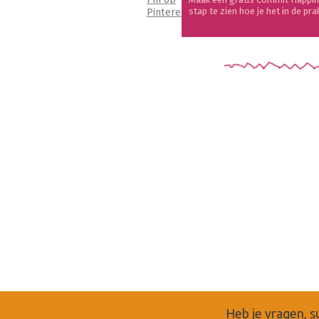
Pinterest
stap te zien hoe je het in de pra
Heb je vragen, s