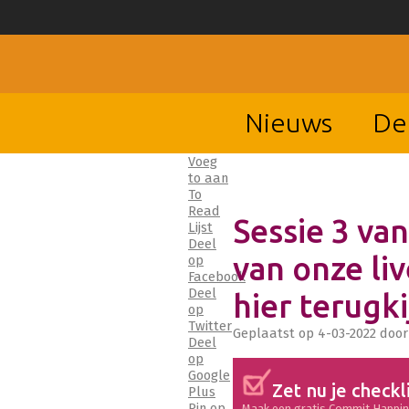
Nieuws
De
Voeg
to aan
To
Read
Sessie 3 va
Lijst
Deel
van onze li
op
Facebook
Deel
hier terugk
op
Twitter
Geplaatst op
4-03-2022
doo
Deel
op
Google
Zet nu je checkl
Plus
Pin op
Maak een gratis Commit Happin