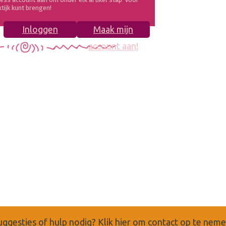
ktijk kunt brengen!
Inloggen
Maak mijn
account aan!
uggesties of hulp nodig?
Klik hier om contact op te nem