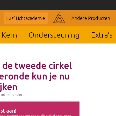
Luz’ Lichtacademie
Andere Producten
 Kern
Ondersteuning
Extra’s
n de tweede cirkel
veronde kun je nu
ijken
r
admin
onder .
ist aan!
ess account aan om onder elk artikel stap-voor-