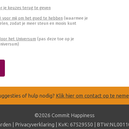
or je keuzes terug te geven
ké voor mij om het goed te hebben
(waarmee je
elen, zodat je meer steun en moois kunt
door het Universum
(pas deze toe op je
Universum)
uggesties of hulp nodig?
Klik hier om contact op te nem
©2026 Commit Happiness
rden
|
Privacyverklaring
| KvK: 67529550 | BTW:NL0011