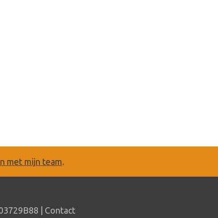
en met mijn team
.
03729B88 |
Contact