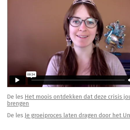
De les
Het moois ontdekken dat deze crisis j
brengen
De les
Je groeiproces laten dragen door het U